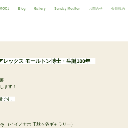
MOCJ
Blog
Gallery
Sunday Moulton
お問合せ
会員規約
２
 アレックス モールトン博士・生誕100年　
展
します！
間です。
）
ya gallery （イイノナホ 千駄ヶ谷ギャラリー）