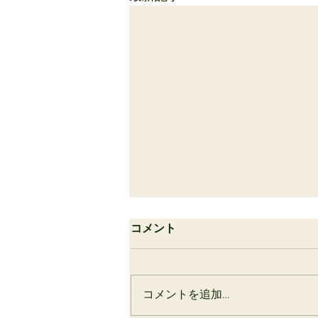
ベストバイクコンテスト
コメント
モールトンサミット横須賀で開
催いたしましたベストバイクコ
ンテスト ​ご参加下さった方々の
コメントを追加…
清き一票をよろしくお願いいた
します！ 番号付きでギャラリー