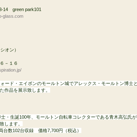
　green park101
-glass.com
）
ピラシオン）
６－１６
spiration.jp/
ドフォード・エイボンのモールトン城でアレックス・モールトン博士
た作品を展示致します。
博士・生誕100年、モールトン自転車コレクターである青木高弘氏
致します。
両台数102台収録　価格7,700円（税込）