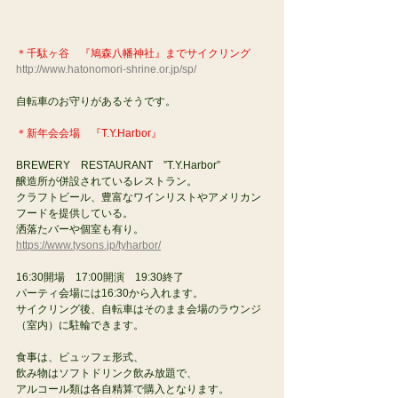
＊千駄ヶ谷　『鳩森八幡神社』までサイクリング
http://www.hatonomori-shrine.or.jp/sp/
自転車のお守りがあるそうです。
＊新年会会場　『T.Y.Harbor』
BREWERY　RESTAURANT　”T.Y.Harbor”
醸造所が併設されているレストラン。
クラフトビール、豊富なワインリストやアメリカン
フードを提供している。
洒落たバーや個室も有り。
https://www.tysons.jp/tyharbor/
16:30開場　17:00開演　19:30終了
パーティ会場には16:30から入れます。
サイクリング後、自転車はそのまま会場のラウンジ
（室内）に駐輪できます。
食事は、ビュッフェ形式、
飲み物はソフトドリンク飲み放題で、
アルコール類は各自精算で購入となります。