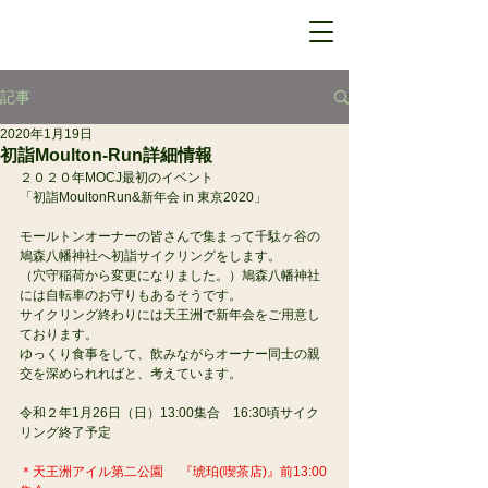
記事
2020年1月19日
初詣Moulton-Run詳細情報
２０２０年MOCJ最初のイベント
「初詣MoultonRun&新年会 in 東京2020」
モールトンオーナーの皆さんで集まって千駄ヶ谷の
鳩森八幡神社へ初詣サイクリングをします。
（穴守稲荷から変更になりました。）鳩森八幡神社
には自転車のお守りもあるそうです。
サイクリング終わりには天王洲で新年会をご用意し
ております。
ゆっくり食事をして、飲みながらオーナー同士の親
交を深められればと、考えています。
令和２年1月26日（日）13:00集合　16:30頃サイク
リング終了予定
＊天王洲アイル第二公園 　『琥珀(喫茶店)』前13:00