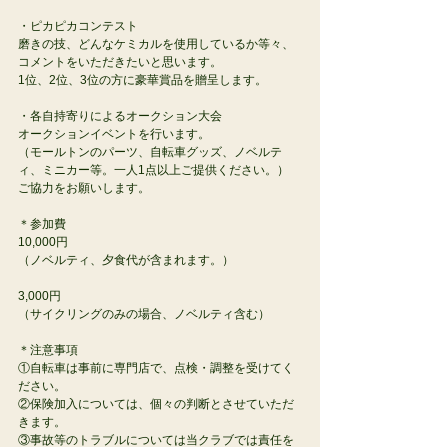
・ピカピカコンテスト
磨きの技、どんなケミカルを使用しているか等々、
コメントをいただきたいと思います。
1位、2位、3位の方に豪華賞品を贈呈します。
・各自持寄りによるオークション大会
オークションイベントを行います。
（モールトンのパーツ、自転車グッズ、ノベルテ
ィ、ミニカー等。一人1点以上ご提供ください。）
ご協力をお願いします。
＊参加費　
10,000円
（ノベルティ、夕食代が含まれます。）
3,000円
（サイクリングのみの場合、ノベルティ含む）
＊注意事項
①自転車は事前に専門店で、点検・調整を受けてく
ださい。
②保険加入については、個々の判断とさせていただ
きます。
③事故等のトラブルについては当クラブでは責任を