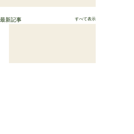
すべて表示
最新記事
サミット明日の走行会
気になっていた天気の行方で
すが ウェザーニュースを見る
コメント