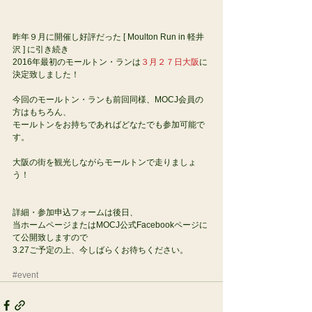
昨年９月に開催し好評だった [ Moulton Run in 軽井
沢 ] に引き続き 
2016年最初のモールトン・ランは
３月２７日大阪
に
決定致しました！ 
今回のモールトン・ランも前回同様、MOCJ会員の
方はもちろん、 
モールトンをお持ちであればどなたでも参加可能で
す。 
大阪の街を観光しながらモールトンで走りましょ
う！ 
詳細・参加申込フォームは後日、 
当ホームページまたはMOCJ公式Facebookページに
て公開致しますので 
3.27ご予定の上、今しばらくお待ちください。 
#event