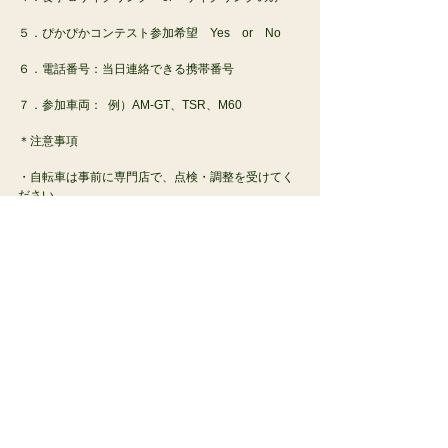
５．ぴかぴかコンテスト参加希望　Yes　or　No
６．電話番号：当日連絡できる携帯番号
７．参加車両：  例）AM-GT、TSR、M60
＊注意事項
・自転車は事前に専門店で、点検・調整を受けてく
ださい
・保険加入については、個々の判断とさせていただ
きます
・事故等のトラブルについては当クラブでは責任を
負いかねますご了承ください
※今後、定期的にMoultonRun in xxという形で進め
て行きたいので、サイクリングにいい場所をご存知
の方、情報をご紹介いただけると幸いです。