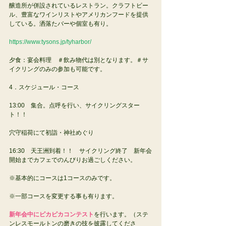
醸造所が併設されているレストラン。クラフトビー
ル、豊富なワインリストやアメリカンフードを提供
している。洒落たバーや個室も有り。
https://www.tysons.jp/tyharbor/
夕食：宴会料理　＃飲み物代は別となります。＃サ
イクリングのみの参加も可能です。
4．スケジュール・コース
13:00　集合。点呼を行い、サイクリングスター
ト！！
穴守稲荷にて初詣・神社めぐり
16:30　天王洲到着！！　サイクリング終了　新年会
開始までカフェでのんびりお過ごしください。
※基本的にコースは1コースのみです。
※一部コースを変更する事も有ります。
新年会中にピカピカコンテスト
を行います。（ステ
ンレスモールトンの磨きの技を披露してくださ