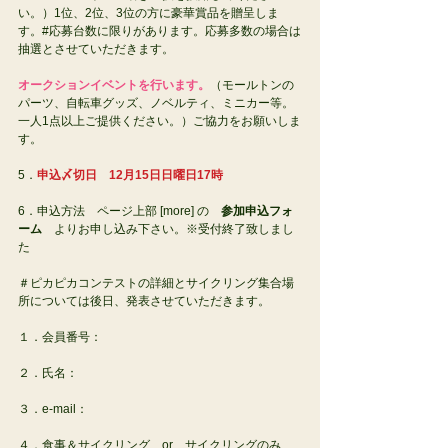
い。）1位、2位、3位の方に豪華賞品を贈呈しま
す。#応募台数に限りがあります。応募多数の場合は
抽選とさせていただきます。
オークションイベントを行います。
（モールトンの
パーツ、自転車グッズ、ノベルティ、ミニカー等。
一人1点以上ご提供ください。）ご協力をお願いしま
す。
5．
申込〆切日    12月15日日曜日17時
6．申込方法    ページ上部 [more] の　
参加申込フォ
ーム
　よりお申し込み下さい。※受付終了致しまし
た
＃ピカピカコンテストの詳細とサイクリング集合場
所については後日、発表させていただきます。
１．会員番号：
２．氏名：
３．e-mail：
４．食事＆サイクリング　or　サイクリングのみ