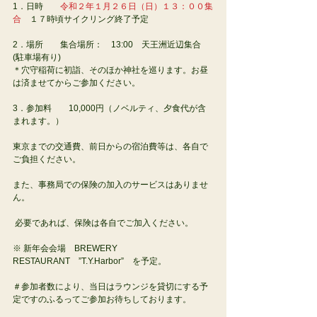
1．日時        
令和２年１月２６日（日）１３：００集
合
　１７時頃サイクリング終了予定
2．場所        集合場所：　13:00　天王洲近辺集合 
(駐車場有り)
＊穴守稲荷に初詣、そのほか神社を巡ります。お昼
は済ませてからご参加ください。
3．参加料        10,000円（ノベルティ、夕食代が含
まれます。）
東京までの交通費、前日からの宿泊費等は、各自で
ご負担ください。
また、事務局での保険の加入のサービスはありませ
ん。    
 必要であれば、保険は各自でご加入ください。
※ 新年会会場    BREWERY　
RESTAURANT　”T.Y.Harbor”　を予定。
＃参加者数により、当日はラウンジを貸切にする予
定ですのふるってご参加お待ちしております。