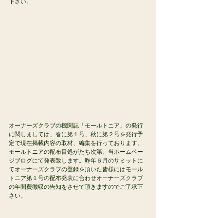
下さい。 
オーナーズクラブの機関誌「モールトニア」の発行
に関しましては、春に第１号、秋に第２号を発行予
定で現在掲載内容の取材、編集を行っております。
モールトニアの配布目処がたち次第、当ホームペー
ジブログにて発表致します。昨年６月のサミットに
てオーナーズクラブの登録を頂いた皆様にはモール
トニア第１号の配布発表に合わせオーナーズクラブ
の年間費徴収の告知をさせて頂きますのでご了承下
さい。 