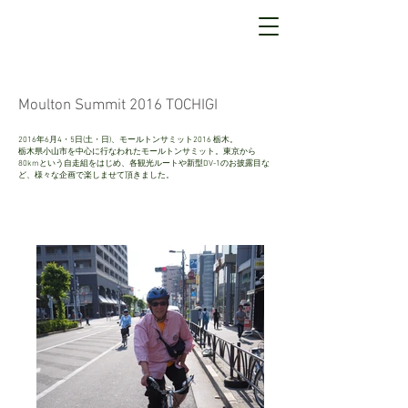
Moulton Summit 2016 TOCHIGI
2016年6月4・5日(土・日)、モールトンサミット2016 栃木。
栃木県小山市を中心に行なわれたモールトンサミット。東京から
80kmという自走組をはじめ、各観光ルートや新型DV-1のお披露目な
ど、
様々な企画で楽しませて頂きました。