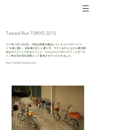
Tweed Run TOKYO 2015
2015年10月18日(日)、代官山蔦屋を拠点にドレスコードの”ツイー
ド”を身に纏い、自転車の正しい乗り方、マナーをPRしながら東京都
内をサイクリングするイベント「Tweed Run TOKYO 2015」にモール
トン枠を頂き宣伝活動として参加させていただきました。
http://tweedruntokyo.com