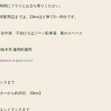
時間にフラリとお立ち寄りください。
駅周辺までは、23kmほど車で3～40分です。
　谷中湖　子供ひろばゾーン駐車場　裏のスペース
木県栃木市 藤岡町藤岡
atarase.or.jp/access/
ンスまで
ーから約20分　20km】
エントランスまで