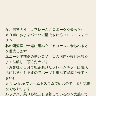
なお最初のうちはフレームにスポークを張ったり、
８０点におよぶパーツで構成されるフロントフォー
クを
私の研究室で一緒に組み立てるコースに来られる方
を優先します
ユニークで前例の無いＤＶ－１の構造や設計思想を
よく理解して頂くためです
（お客様が自分で組みあげたフレームキットは購入
店にお送りしますのでパーツを組んで完成させて下
さい）
近々 E-Type フレームもスラムで組むので、また試乗
会でもやります
ルックス、乗り心地とも改善しているのを実感して
頂きましょう
またダイナベクター富成氏との話し合いで
『モールトンオーナーズクラブ限定カラーDV-1』
も
数量限定で発売されます。
オーナズクラブ会員の方のみ購入頂けますのでそち