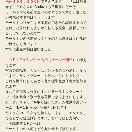
税込４９９，８００円
で考えてます　（リムは付属
せず、ＥＧさんの Andoza も選択肢にどーぞ）
モールトンの名前が無いのがネックですが、遠くな
い将来必ず名前はゲットします
モールトン社からは量産型ができたら試験するので
送れ、と言われてますから彼らも完全に拒否してい
るわけではないのです
モールトンの名前がつくとそのぶん値段は上がるの
で買うなら今です！
すでに量産体制は整いました
１０月１日デリバリー開始（オーダー開始）
で考え
てます
写真の自転車、カラーはガンメタのつや消し、かっ
こよく「サンドグレー」と呼ぶことにしました
これを標準にしてあと２色の標準色は何色か追加さ
れます
なおこの塗装は強度にすぐれるセラミックコート
で、追加料金で別の色も選択できるようにします
ケーブルストッパを取り除いたスラム電動専用フレ
ーム　"DV-1 E Type" も価格は同じです
たくさんのご注文をお待ちしてます　　モタモタし
てるとすぐ値上げしますよ、という殺し文句で・・
（実際来年１月からは
モールトンの名前はどうあれ値上げはします）