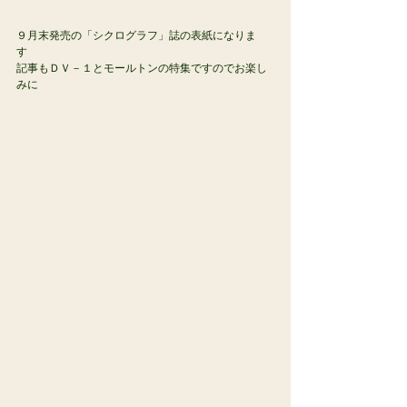
９月末発売の「シクログラフ」誌の表紙になりま
す　
記事もＤＶ－１とモールトンの特集ですのでお楽し
みに