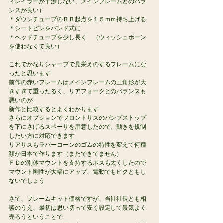
ィレイラーが干渉しない、メインフレームとのバラ
ンスが良い）
＊ダウンチューブのＢＢ起点を１５ｍｍ持ち上げる
＊シートピンをバンド式に
＊ヘッドチューブを少し長く　（ウィッシュボーン
を使わなくて良い）
これでかなりシャープで見栄えのするフレームにな
ったと思います
前作の赤いフレームはメインフレームの三角形が大
きすぎて重ったるく、リアフォークとのバランスも
悪いのが
新作と比較するとよくわかります
さらにオプションでフロントサスのバンプストップ
を下にさげるスペーサを用意したので、動きを規制
したい方に対応できます
リアサスもラバーコーンのゴムの特性を変えて何種
類か日本で作ります（まだできてません）
ＦＤの別体マウントを支持するボスも太くしたので
マウント剛性が大幅にアップ、電動でもビクともし
ないでしょう
さて、フレームキット価格ですが、当社社長とも相
談のうえ、最初は思い切って安く設定して景気よく
売ろうということで