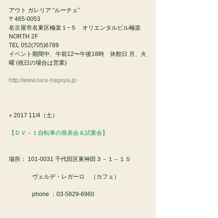
アウト ガレリア “ルーチェ” 
〒465-0053
名古屋市名東区極楽１−５　オリエンタルビル極楽　
NORTH 2F
TEL 052(705)6789
イベント期間中、午前12〜午後18時　休館日 月、火
曜 (祝日の場合は営業)
http://www.luce-nagoya.jp
●
 2017 11/4（土）
【ＤＶ－１自転車の発表会＆試乗会】
場所： 101-0031 千代田区東神田３－１－１５
　　　　ヴェルデ・レガーロ　（カフェ）
　　　　phone ：03-5829-6960