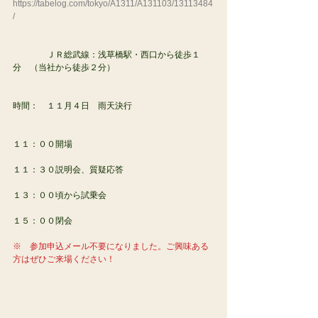
https://tabelog.com/tokyo/A1311/A131103/13113484
/
　　　　ＪＲ総武線：浅草橋駅・西口から徒歩１
分　（当社から徒歩２分）
時間：　１１月４日　雨天決行
１１：００開場
１１：３０説明会、質疑応答
１３：００頃から試乗会
１５：００閉会
※　参加申込メール不要になりました。ご興味ある
方はぜひご来場ください！