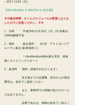
●
 2017 11/19（日）
【Alex Moulton ＆ Mini Run in 名古屋】
※※集合時間、タイムスケジュールが変更になりま
したのでご注意ください。※※
1．日時            平成29年11月19日（日）10:30集合　
15時頃解散予定
2．場所            集合場所：　10:30　アウトガレリア
ルーチェ集合 (駐車場有り)
                  　　＊AlexMoulton&Mini展を見学、昼食
後にサイクリングスタート
3．参加料   　無料（昼食代がかかります）
                　　 名古屋までの交通費、先日からの宿泊
費等は、各自でご負担ください
                 　　また、事務局での保険の加入のサービ
スはありません。
                　　 必要であれば、保険は各自でご加入く