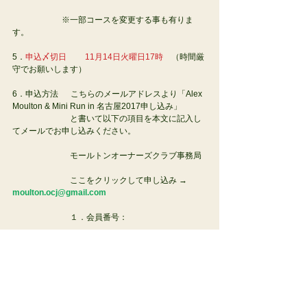
                　　※一部コースを変更する事も有りま
す。
5．
申込〆切日　　 11月14日火曜日17時
　（時間厳
守でお願いします）
6．申込方法  　こちらのメールアドレスより「Alex 
Moulton & Mini Run in 名古屋2017申し込み」
　　　　　　　と書いて以下の項目を本文に記入し
てメールでお申し込みください。
　　　　　　　モールトンオーナーズクラブ事務局
　　　　　　　ここをクリックして申し込み → 
moulton.ocj@gmail.com
　　　　　　　１．会員番号：
                　　　２．氏名：
                　　　３．e-mail：
                　　　４．食事＆サイクリング　or　サイ
クリングのみ