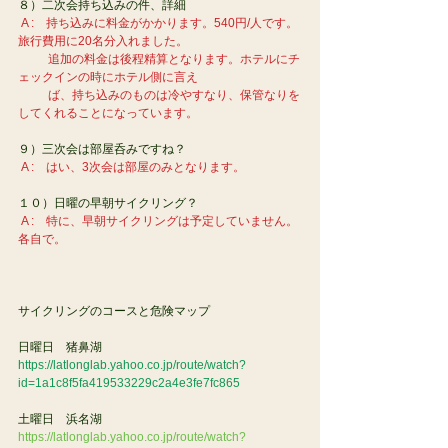
８）二次会持ち込みの件、詳細
A :　持ち込みに料金がかかります。540円/人です。
旅行費用に20名分入れました。
          追加の料金は後程精算となります。ホテルにチ
ェックインの時にホテル側に言え
          ば、持ち込みのものは冷やすなり、保管なりを
してくれることになっています。
９）三次会は部屋呑みですね？
A :　はい、3次会は部屋のみとなります。
１０）日曜の早朝サイクリング？　
A :　特に、早朝サイクリングは予定していません。
各自で。
サイクリングのコースと危険マップ
日曜日　猪鼻湖
https://latlonglab.yahoo.co.jp/route/watch?
id=1a1c8f5fa419533229c2a4e3fe7fc865
土曜日　浜名湖
https://latlonglab.yahoo.co.jp/route/watch?