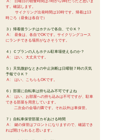
A :　日曜日の朝食時間は7時から9時だったと思いま
す。確認します。
          サイクリング出発時間は10時です。帰着は13
時ごろ（昼食は各自で）
３）帰着後ランチはホテルで各自、でＯＫ？
A :　昼食は、各自でOKです。サイクリングコース
にランチできる場所がなさそうです。
４）Ｃプランの人もホテル駐車場使えるのか？
A :　はい、大丈夫です。
５）天気微妙なときの中止決断は日曜朝７時の天気
予報でＯＫ？
A :　はい、こちらもOKです。
６）部屋に自転車は持ち込み不可ですよね
A :　はい、お部屋への持ち込みは不可ですが、駐車
できる部屋を用意しています。
         二次会の会場の隣です。それ以外は車保管。
７）自転車保管部屋カギあける時間
A :　鍵の保管はフロントになりますので、確認でき
れば開けられると思います。