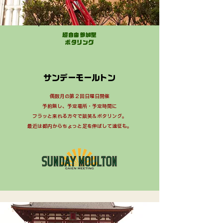
超自由参加型
​ポタリング
サンデーモールトン
偶数月の第２回日曜日開催
​予約無し、予定場所・予定時間に
フラッと来れる方々で談笑＆ポタリング。
最近は都内からちょっと足を伸ばして遠征も。